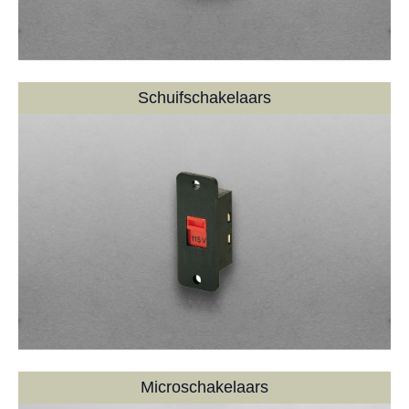
Schuifschakelaars
Microschakelaars